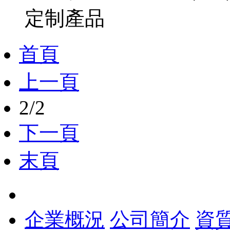
定制產品
首頁
上一頁
2
/2
下一頁
末頁
企業概況
公司簡介
資