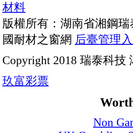
材料
版權所有：湖南省湘鋼瑞
國耐材之窗網
后臺管理入
Copyright 2018 瑞泰科技
玖富彩票
Worth
Non Gam