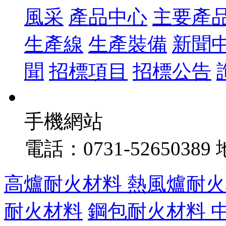
風采
產品中心
主要產
生產線
生產裝備
新聞
聞
招標項目
招標公告
手機網站
電話：
0731-52650389
高爐耐火材料
熱風爐耐火
耐火材料
鋼包耐火材料