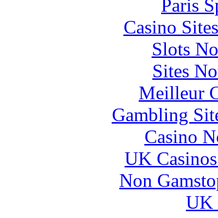
Paris S
Casino Site
Slots N
Sites N
Meilleur 
Gambling Sit
Casino N
UK Casinos
Non Gamstop
UK 