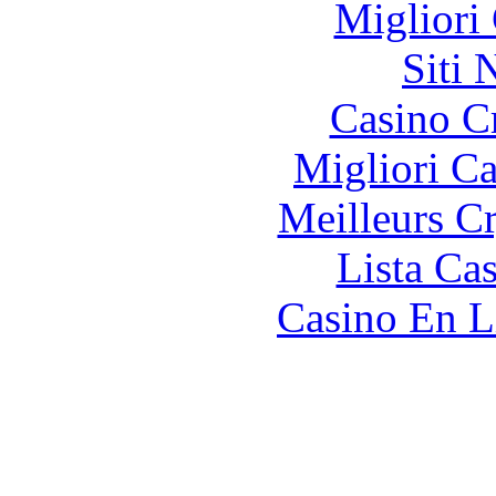
Migliori
Siti
Casino C
Migliori 
Meilleurs C
Lista Ca
Casino En L