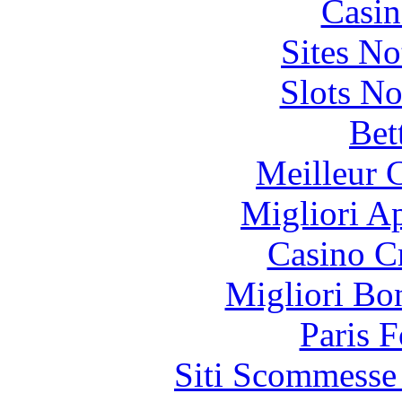
Casin
Sites N
Slots N
Bet
Meilleur 
Migliori A
Casino C
Migliori Bo
Paris 
Siti Scommesse