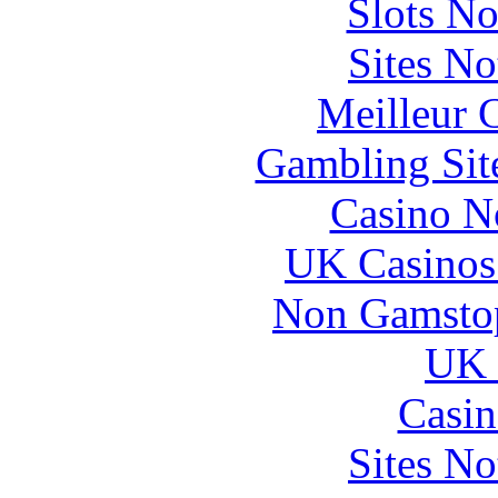
Slots N
Sites N
Meilleur 
Gambling Sit
Casino N
UK Casinos
Non Gamstop
UK 
Casin
Sites N