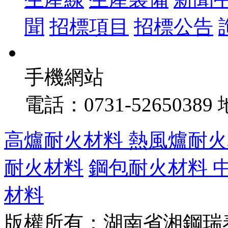
聞
招標項目
招標公告
手機網站
電話：
0731-52650389
高爐耐火材料
熱風爐耐火
耐火材料
鋼包耐火材料
材料
版權所有：湖南省湘鋼瑞