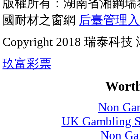
版權所有：湖南省湘鋼瑞
國耐材之窗網
后臺管理入
Copyright 2018 瑞泰科技
玖富彩票
Worth
Non Gam
UK Gambling S
Non Ga