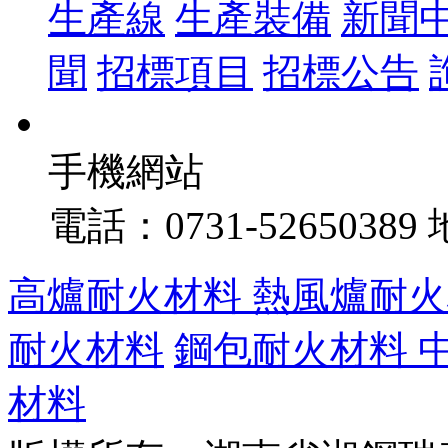
生產線
生產裝備
新聞
聞
招標項目
招標公告
手機網站
電話：
0731-52650389
高爐耐火材料
熱風爐耐火
耐火材料
鋼包耐火材料
材料