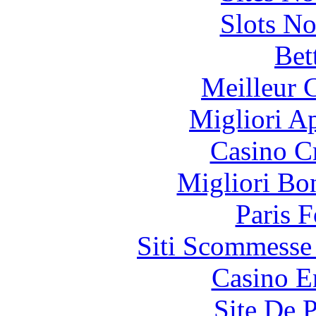
Slots N
Bet
Meilleur 
Migliori A
Casino C
Migliori Bo
Paris 
Siti Scommesse
Casino E
Site De 